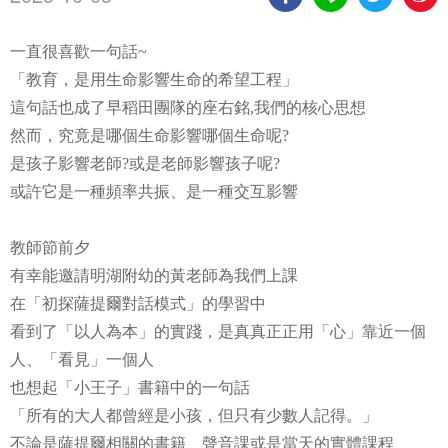
一直很喜歡一句話
~
「教育，是用生命影響生命的希望工程」
這句話也成了早稻田團隊的座右銘
我們的核心思想
,
然而，究竟是哪個生命影響哪個生命呢
?
是孩子影響老師
或是老師影響孩子呢
?
?
或許它是一種頻率共振、是一種交互影響
教師節前夕
有幸能邀請明湖附幼的黃老師為我們上課
在
「初探
薩提爾對話模式
」
的學習中
看到了「以人為本」的實踐，是真真正正用「心」靠近一個
人、
「
看見
」
一個人
也想起「小王子」書籍中的一句話
「所有的大人都曾經是小孩，但只有少數人記得。」
不論是薩提爾相關的書籍
、
聲音課或是當天的實體課程