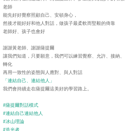
老師
能先好好覺察照顧自己、安頓身心，
然後才能好好和他人對話，做孩子最柔軟而堅毅的倚靠
老師好、孩子也會好
謝謝黃老師、謝謝薩提爾
讓我們知道，只要願意，我們可以練習覺察
、允許、
接納
、
轉化
再用一致性的姿態與人應對、與人對話
「
連結自己
、
連結他人
」
我們會持續走在薩提爾這美好的學習路上
。
#
薩提爾對話模式
#
連結自己連結他人
#
冰山理論
#
造光者