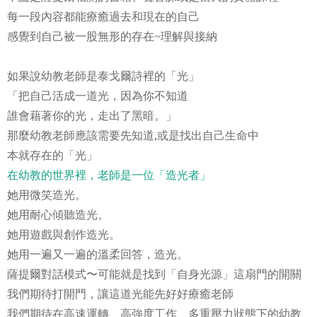
每一段內容都能療癒過去和現在的自己
感覺到自己被一股無形的存在
理解與接納
~
如果說幼教老師是泰戈爾詩裡的「光」
「把自己活成一道光，因為你不知道
誰會藉著你的光，走出了黑暗。」
那麼幼教老師應該需要先知道
,
或是找出自己生命中
本就存在的「光」
在幼教的世界裡，老師是一位
「
造光者
」
她用微笑造光。
她用耐心傾聽造光。
她用遊戲與創作造光。
她用一遍又一遍的溫柔回答，造光。
薩提爾對話模式
〜
可能就是找到
「
自身光源
」
這扇門的開關
我們期待打開門，讓這道光能先好好療癒老師
我們期待在高速運轉、高強度工作、多重壓力狀態下的幼教