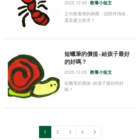
2025.12.09
教養小短文
正向教養裡的兩難：該陪伴情緒，
還是建立秩序？
短蠟筆的價值~給孩子最好
的好嗎？
2025.10.29
教養小短文
短蠟筆的價值~給孩子最好的好
嗎？
1
2
3
4