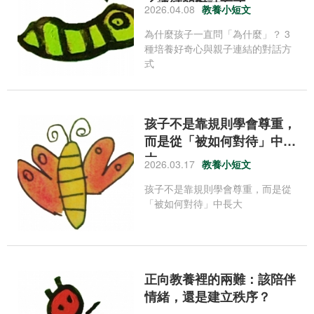
子連結的對話方式
2026.04.08
教養小短文
為什麼孩子一直問「為什麼」？ 3
種培養好奇心與親子連結的對話方
式
孩子不是靠規則學會尊重，
而是從「被如何對待」中長
大
2026.03.17
教養小短文
孩子不是靠規則學會尊重，而是從
「被如何對待」中長大
正向教養裡的兩難：該陪伴
情緒，還是建立秩序？